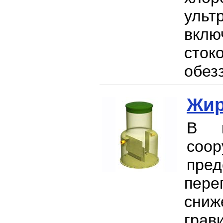
ульт
вклю
сток
обез
Жир
В к
соо
пре
пер
сни
грав