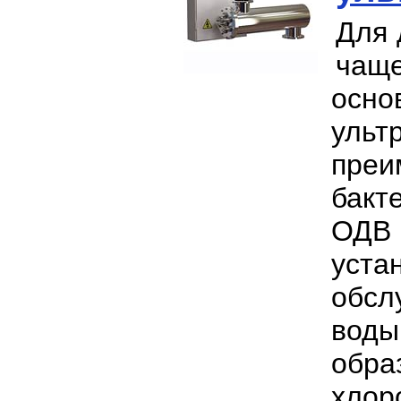
Для 
чаще
осн
уль
пре
бакт
ОДВ 
уст
обсл
вод
обр
хлор