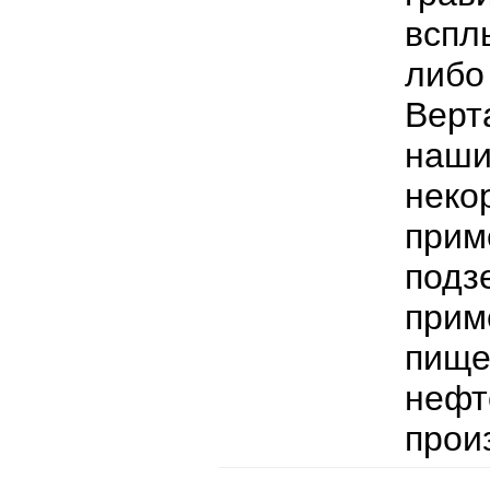
вспл
либо
Вер
наш
нек
при
подз
прим
пище
неф
прои