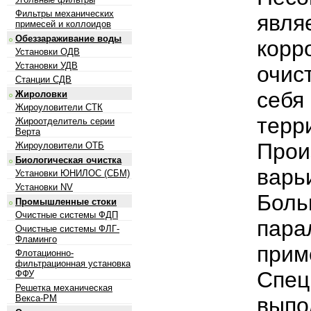
Фильтры механических
явля
примесей и коллоидов
Обеззараживание воды
кор
Установки ОДВ
Установки УДВ
очис
Станции СДВ
себя
Жироловки
Жироуловители СТК
тер
Жироотделитель серии
Верта
Прои
Жироуловители ОТБ
Биологическая очистка
варь
Установки ЮНИЛОС (СБМ)
Установки NV
Боль
Промышленные стоки
Очистные системы ФДП
пара
Очистные системы ФЛГ-
Фламинго
при
Флотационно-
фильтрационная установка
Спе
ФФУ
Решетка механическая
вып
Векса-РМ