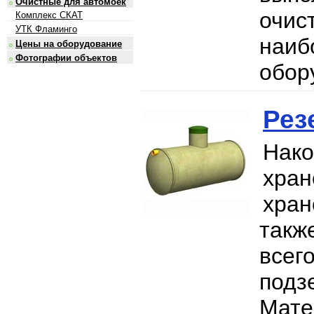
Очистные для автомоек
очис
Комплекс СКАТ
УТК Фламинго
наи
Цены на оборудование
Фотографии объектов
обор
Рез
Нак
хран
хран
такж
все
подз
Мат