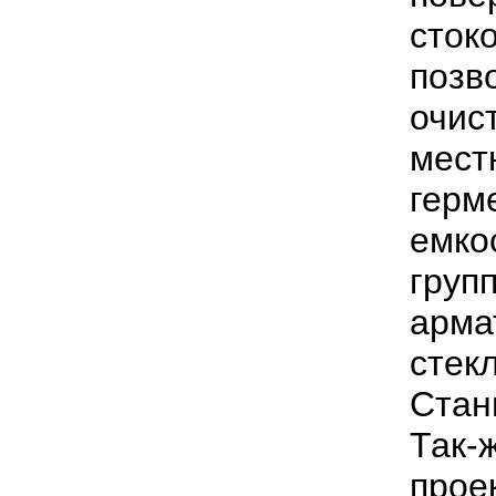
сток
поз
очи
мест
герм
емко
груп
арма
стек
Стан
Так
прое