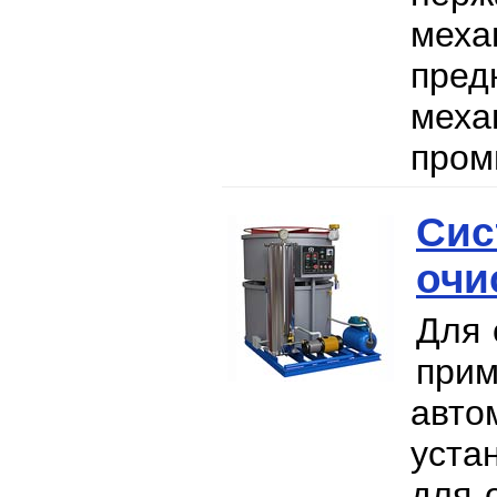
мех
пре
мех
пром
Сис
очи
Для 
при
авто
уста
для 