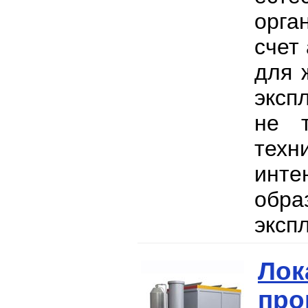
орга
счет
для 
эксп
не т
техн
инт
обра
эксп
Лок
про