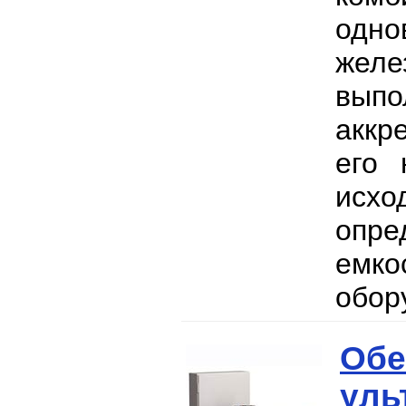
одно
желе
вып
аккр
его 
исх
опре
емко
обор
Обе
уль