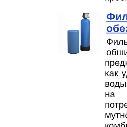
Фил
обе
Филь
об
пред
как 
воды
на 
пот
мут
ком