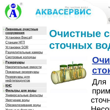
Ливневые очистные
Очистные 
сооружения
Установки Векса
®
сточных во
Станции НГП
Установки SOR
Разделительные камеры
Очи
Смотровые колодцы
Резервуары
Накопительные емкости
сто
Пожарные резервуары
Резервуары для
Для 
нефтепродуктов
КНС
прим
Фильтры для воды
Универсальные фильтры
сточ
Умягчение воды
Обезжелезивание воды
Нес
Угольные фильтры