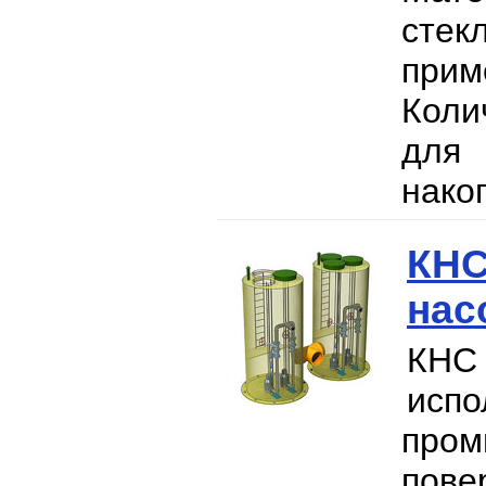
стек
прим
Коли
для 
нако
КНС
нас
КНС 
исп
пром
пове