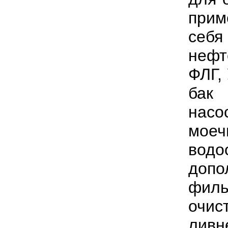
прим
себя
нефт
ФЛГ,
бак
нас
мое
водо
доп
филь
очи
ливн