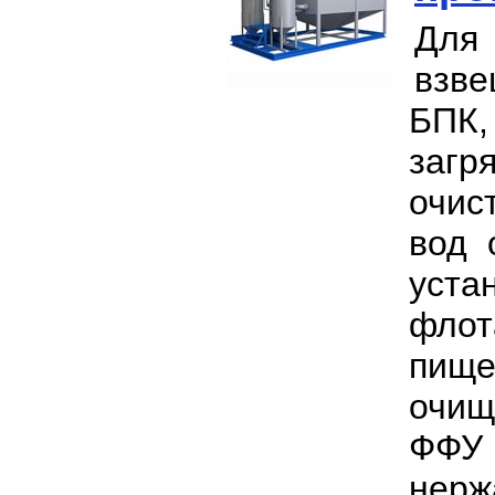
Для
взве
БПК
загр
очис
вод 
уста
флот
пище
очищ
ФФУ 
нерж