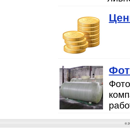
Цен
Фот
Фот
ком
рабо
© 2