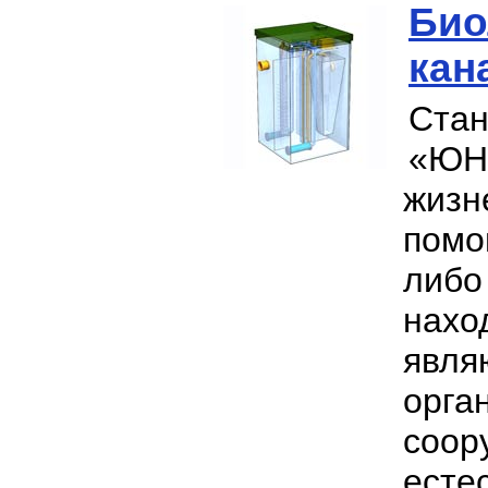
Био
кан
Ста
«ЮН
жизн
помо
либо
нахо
явля
орг
соо
ест