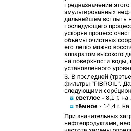
предназначение этого
эмульгированных нефт
дальнейшем всплыть н
последующего процесс
ускоряя процесс очист
объёмы очистных соор
его легко можно восст
аппаратом высокого д
на поверхности воды,
установленного уровня
В последней (треть
фильтры "FIBROIL". Д
следующими сорбцион
светлое
- 8,1 г. на
тёмное
- 14,4 г. на
При значительных заг
нефтепродуктами, нео
частота замены опред