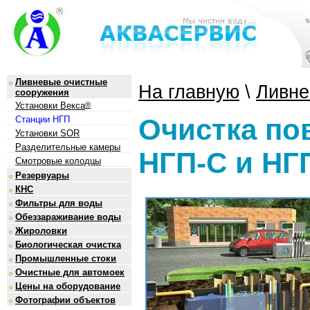
Ливневые очистные
На главную
\
Ливне
сооружения
Установки Векса
®
Очистка по
Станции НГП
Установки SOR
Разделительные камеры
НГП-С и НГ
Смотровые колодцы
Резервуары
КНС
Фильтры для воды
Обеззараживание воды
Жироловки
Биологическая очистка
Промышленные стоки
Очистные для автомоек
Цены на оборудование
Фотографии объектов