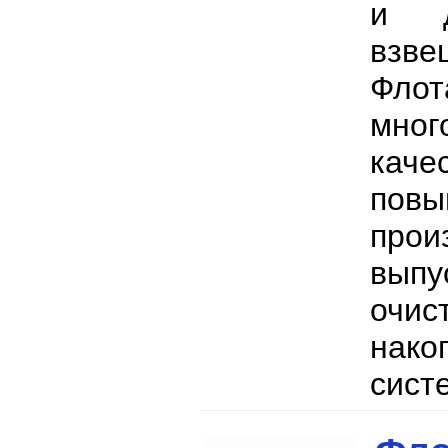
и д
взве
Флот
мног
кач
пов
прои
выпу
очис
нако
сист