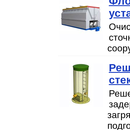
Фло
уст
Очис
сто
соор
Реш
сте
Реш
зад
заг
под