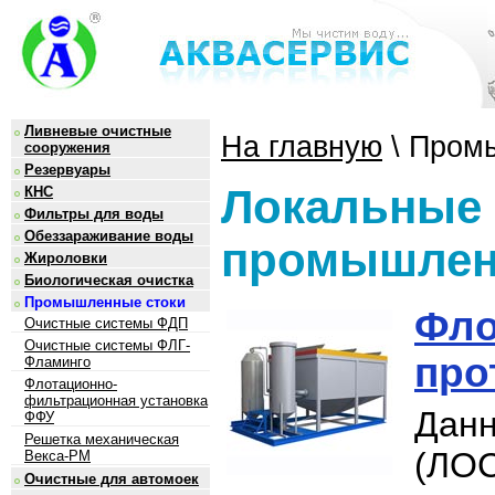
Ливневые очистные
На главную
\ Пром
сооружения
Резервуары
Локальные 
КНС
Фильтры для воды
Обеззараживание воды
промышлен
Жироловки
Биологическая очистка
Промышленные стоки
Фло
Очистные системы ФДП
Очистные системы ФЛГ-
про
Фламинго
Флотационно-
фильтрационная установка
Дан
ФФУ
Решетка механическая
(ЛО
Векса-РМ
Очистные для автомоек