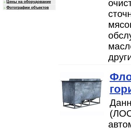
очис
Цены на оборудование
Фотографии объектов
сто
мяс
обсл
масл
друг
Фло
гор
Дан
(ЛОС
авто