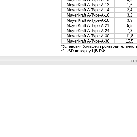
MayerKraft A-Type-А-13
1,6
MayerKraft A-Type-А-14
2,4
MayerKraft A-Type-А-16
3,2
MayerKraft A-Type-А-18
3,9
MayerKraft A-Type-А-21
5,5
MayerKraft A-Type-А-24
7,3
MayerKraft A-Type-А-30
11,8
MayerKraft A-Type-А-36
15,5
*Установки большей производительност
** USD по курсу ЦБ РФ
© 2