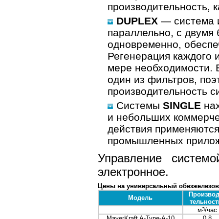
производительность, к
DUPLEX
— система и
параллельно, с двумя
одновременно, обеспе
Регенерация каждого 
мере необходимости. 
один из фильтров, по
производительность си
Системы
SINGLE
нах
и небольших коммерче
действия применяются,
промышленных прилож
Управление системо
электронное.
Цены на универсальный обезжелезовa
Производ
Модель
тельност
м
3
/час
MayerKraft A-Type-А-10
0,8