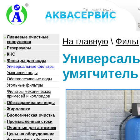
Ливневые очистные
На главную
\
Фильт
сооружения
Резервуары
Универсаль
КНС
Фильтры для воды
Универсальные фильтры
умягчитель 
Умягчение воды
Обезжелезивание воды
Угольные фильтры
Фильтры механических
примесей и коллоидов
Обеззараживание воды
Жироловки
Биологическая очистка
Промышленные стоки
Очистные для автомоек
Цены на оборудование