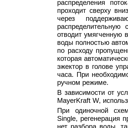
распределения пото
проходит сверху вни
через поддержив
распределительную с
отводит умягченную 
воды полностью авто
по расходу пропущен
которая автоматическ
эжектор в голове упр
часа. При необходим
ручном режиме.
В зависимости от ус
MayerKraft W, испол
При одиночной схе
Single, регенерация п
нет разбора воды, т