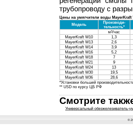
регенерации смолы 
трубопроводу с разры
Цены на умягчители воды MayerKraft
Производи-
Модель
тельность*
м
3
/час
MayerKraft W10
1,3
MayerKraft W13
2,6
MayerKraft W14
3,9
MayerKraft W16
5,2
MayerKraft W18
7
MayerKraft W21
9
MayerKraft W24
13
MayerKraft W30
19,5
MayerKraft W36
28,6
*Установки большей производительност
** USD по курсу ЦБ РФ
Смотрите такж
Универсальный обезжелезиватель-ум
© 2