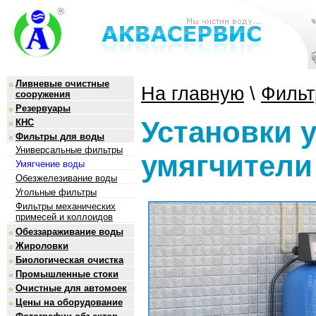
Ливневые очистные
На главную
\
Фильт
сооружения
Резервуары
Установки 
КНС
Фильтры для воды
Универсальные фильтры
умягчители
Умягчение воды
Обезжелезивание воды
Угольные фильтры
Фильтры механических
примесей и коллоидов
Обеззараживание воды
Жироловки
Биологическая очистка
Промышленные стоки
Очистные для автомоек
Цены на оборудование