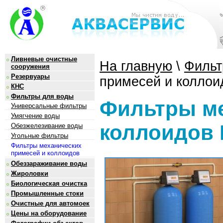
Ливневые очистные
На главную
\
Фильт
сооружения
Резервуары
примесей и коллои
КНС
Фильтры для воды
Фильтры ме
Универсальные фильтры
Умягчение воды
коллоидов 
Обезжелезивание воды
Угольные фильтры
Фильтры механических
примесей и коллоидов
Обеззараживание воды
Жироловки
Биологическая очистка
Промышленные стоки
Очистные для автомоек
Цены на оборудование