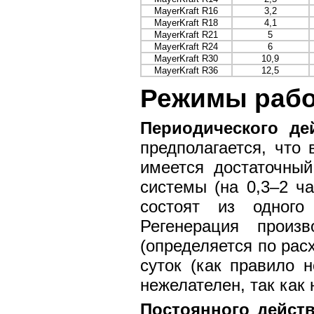
MayerKraft R16
3,2
MayerKraft R18
4,1
MayerKraft R21
5
MayerKraft R24
6
MayerKraft R30
10,9
MayerKraft R36
12,5
Режимы раб
Периодического де
предполагается, что
имеется достаточны
системы (на 0,3–2 ч
состоят из одного
Регенерация произ
(определяется по рас
суток (как правило 
нежелателен, так как
Постоянного действ