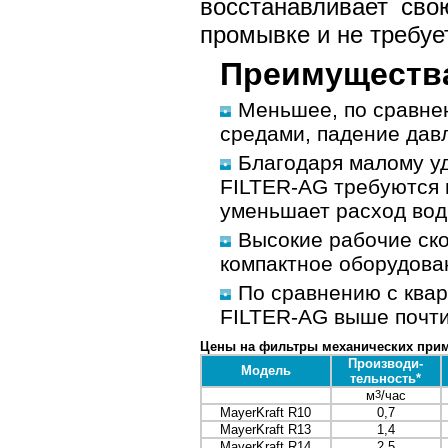
восстанавливает св
промывке и не требуе
Преимуществ
Меньшее, по сравне
средами, падение дав
Благодаря малому уд
FILTER-AG требуются 
уменьшает расход вод
Высокие рабочие ск
компактное оборудова
По сравнению с ква
FILTER-AG выше почти 
Цены на фильтры механических приме
Производи-
Модель
тельность*
м
3
/час
MayerKraft R10
0,7
MayerKraft R13
1,4
MayerKraft R14
2,5