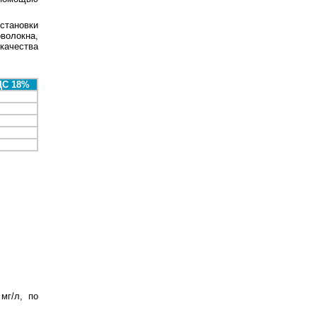
становки
оволокна,
качества
ДС 18%
мг/л, по