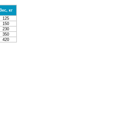
Вес, кг
125
150
230
350
420