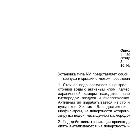
Опис
3.
Кар
возд
8.
Во
10.
На
Установка типа NV представляет собой
— корпуса и крышки с люком превышен
1. Сточная вода поступает в централь
сточной воды с активным илом. Камера
аэрационной камеры находится нап
кислородом воздуха и биологическая
Активный ил вырабатывается из сточн
пузырьков 2-3 мм. Для достижения 
биофильтром, на поверхности которого
загрузки водой, насыщенной кислородом
2. Под действием гравитации происходи
опять выталкиваются на поверхность ч