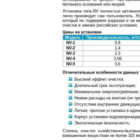
бетонного основания или якорей.
Установка типа NV полностью автомати
легко производит сам пользователь. Ус
который не подвержен коррозии и не м
очистки в зимних российских условиях.
Цены на установки
Модель
Производительность, м
3
/
NV-1
0,8
NV-2
1,4
NV-3
2,3
NV-4
3,06
NV-5
3,6
Отличительные особенности данных 
Высокий эффект очистки;
Длительный срок эксплуатации;
Минимальное энергопотребление;
Низкие расходы на монтаж (не тре
Отсутствие внутренних движущих
Легкая, прочная установка в един
Корпус установки водонепроница
Экологическая безопасность.
Степень очистки хозяйственно-бытов
взвешенным веществам не более 325 мг/