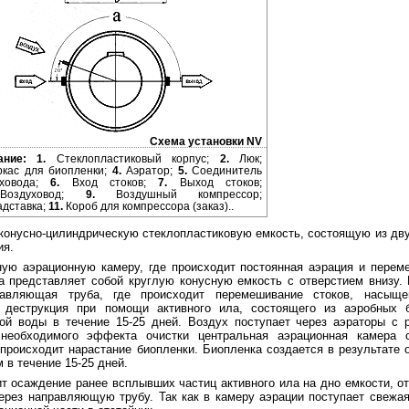
Схема установки NV
ание:
1.
Стеклопластиковый корпус;
2.
Люк;
кас для биопленки;
4.
Аэратор;
5.
Соединитель
уховода;
6.
Вход стоков;
7.
Выход стоков;
здуховод;
9.
Воздушный компрессор;
дставка;
11.
Короб для компрессора (заказ)..
 конусно-цилиндрическую стеклопластиковую емкость, состоящую из дву
ия.
ную аэрационную камеру, где происходит постоянная аэрация и перем
 представляет собой круглую конусную емкость с отверстием внизу. 
равляющая труба, где происходит перемешивание стоков, насыщ
 деструкция при помощи активного ила, состоящего из аэробных б
ой воды в течение 15-25 дней. Воздух поступает через аэраторы с 
необходимого эффекта очистки центральная аэрационная камера 
 происходит нарастание биопленки. Биопленка создается в результате 
 в течение 15-25 дней.
т осаждение ранее всплывших частиц активного ила на дно емкости, о
ерез направляющую трубу. Так как в камеру аэрации поступает свежая