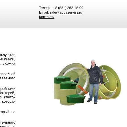
Телефон: 8 (831) 262-18-09
Email:
sale@aquaserviss.ru
Контакты
ользуются
емпинги,
х, схожих
эробной
даваемого
эробными
бактерий,
з клеток
 которая
торый не
тельного
 помощью