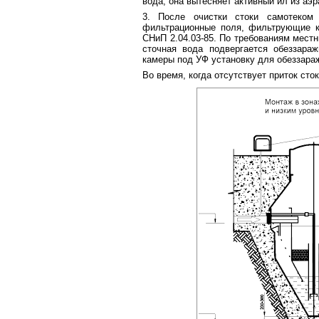
вода, она вытесняет активный ил из аэр
3. После очистки стоки самотеком
фильтрационные поля, фильтрующие к
СНиП 2.04.03-85. По требованиям мест
сточная вода подвергается обеззара
камеры под УФ установку для обеззара
Во время, когда отсутствует приток сто