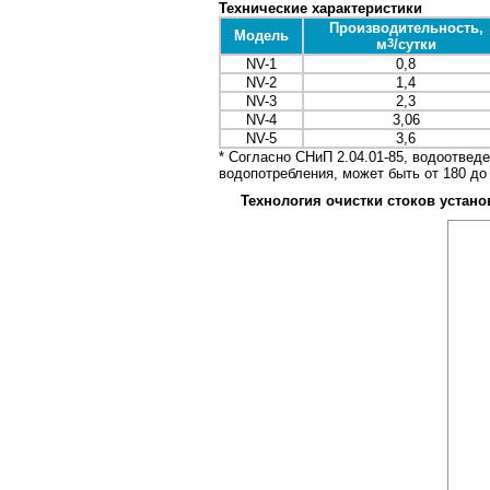
Технические характеристики
Производительность,
Модель
м
3
/сутки
NV-1
0,8
NV-2
1,4
NV-3
2,3
NV-4
3,06
NV-5
3,6
* Согласно СНиП 2.04.01-85, водоотведе
водопотребления, может быть от 180 до 
Технология очистки стоков устано