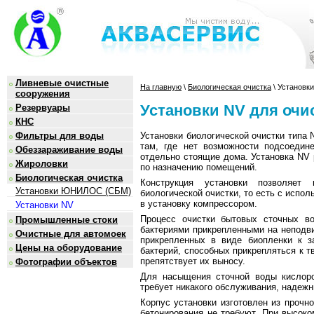
Ливневые очистные
На главную
\
Биологическая очистка
\ Установк
сооружения
Установки NV для очи
Резервуары
КНС
Установки биологической очистки типа 
Фильтры для воды
там, где нет возможности подсоедине
Обеззараживание воды
отдельно стоящие дома. Установка NV р
Жироловки
по назначению помещений.
Биологическая очистка
Конструкция установки позволяет 
Установки ЮНИЛОС (СБМ)
биологической очистки, то есть с испо
в установку компрессором.
Установки NV
Процесс очистки бытовых сточных во
Промышленные стоки
бактериями прикрепленными на неподвиж
Очистные для автомоек
прикрепленных в виде биопленки к з
Цены на оборудование
бактерий, способных прикрепляться к 
препятствует их выносу.
Фотографии объектов
Для насыщения сточной воды кислоро
требует никакого обслуживания, надежн
Корпус установки изготовлен из прочн
бетонирования не требуют. При высоко