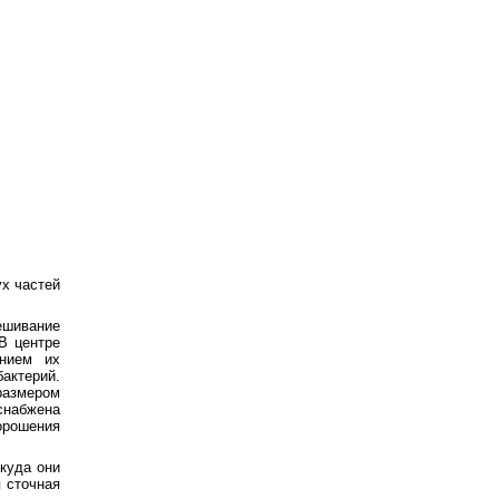
х частей
ешивание
В центре
ением их
актерий.
размером
снабжена
орошения
ткуда они
 сточная