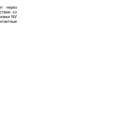
нт через
ствии со
новки NV
нтактные