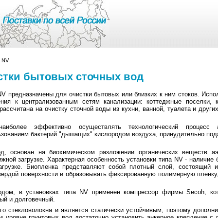
и NV
стки бытовых сточных вод
NV предназначены для очистки бытовых или близких к ним стоков. Исп
ния к централизованным сетям канализации: коттеджные поселки, к
ассчитана на очистку сточной воды из кухни, ванной, туалета и други
наиболее эффективно осуществлять технологический процесс а
льзованием бактерий "дышащих" кислородом воздуха, принудительно по
д, основан на биохимическом разложении органических веществ а
ной загрузке. Характерная особенность установки типа NV - наличие 
агрузке. Биопленка представляют собой плотный слой, состоящий и
твердой поверхности и образовывать фиксированную полимерную пленку,
дом, в установках типа NV применен компрессор фирмы Seсoh, ко
ый и долговечный.
ого стекловолокна и является статически устойчивым, поэтому дополни
м уровне грунтовых вод достаточно установить анкерное крепление с