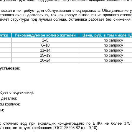
ческая и не требует для обслуживания спецперсонала. Обслуживание у
тановка очень долговечна, так как корпус выполнен из прочного стекл
еняет структуры под лучами солнца. Установка работает без снижения 
сутки
Рекомендуемое кол-во жителей
Цена, руб. в том числе Н
2–5
по запросу
6–10
по запросу
11–14
по запросу
15–19
по запросу
20–24
по запросу
установок:
бует спецтехники);
 деталей;
ом корпусе;
ем;
ых сточных вод при входящих концентрациях по БПК
не более 375 
5
л соответствует требования ГОСТ 25298-82 (пп. 9,10).