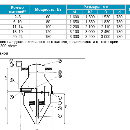
Размеры, мм
Кол-во
Мощность, Вт
жителей*
hl
h2
D
d
2–5
60
1 600
1 500
1 530
780
6–10
80
1 650
1 550
1 830
780
11–14
100
2 200
2 100
2 110
780
15–19
120
3 100
3 000
2 450
780
20–24
150
3 300
3 200
3 000
780
ние на одного эквивалентного жителя, в зависимости от категории
300 л/сут.
вкой