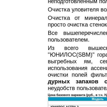
неподготовленным по
Очистка уловителя во
Очистка от минерал
просто очистка стено
Все вышеперечисле
пользователем.
Из всего вышеск
"ЮНИЛОС(SBM)" гора
выгребных ям, сеп
использования ассе
очистки полей филь
дурных запахов 
неудобств пользоват
Цена базового варианта (руб., в т.ч. 
Модель