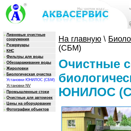
Ливневые очистные
На главную
\
Биоло
сооружения
Резервуары
(СБМ)
КНС
Фильтры для воды
Очистные 
Обеззараживание воды
Жироловки
биологичес
Биологическая очистка
Установки ЮНИЛОС (СБМ)
Установки NV
ЮНИЛОС (С
Промышленные стоки
Очистные для автомоек
Цены на оборудование
Фотографии объектов