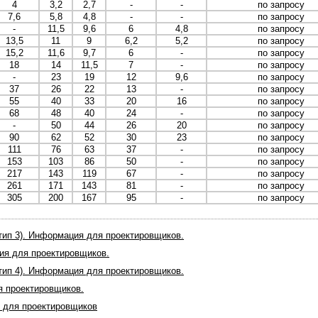
4
3,2
2,7
-
-
по запросу
7,6
5,8
4,8
-
-
по запросу
-
11,5
9,6
6
4,8
по запросу
13,5
11
9
6,2
5,2
по запросу
15,2
11,6
9,7
6
-
по запросу
18
14
11,5
7
-
по запросу
-
23
19
12
9,6
по запросу
37
26
22
13
-
по запросу
55
40
33
20
16
по запросу
68
48
40
24
-
по запросу
-
50
44
26
20
по запросу
90
62
52
30
23
по запросу
111
76
63
37
-
по запросу
153
103
86
50
-
по запросу
217
143
119
67
-
по запросу
261
171
143
81
-
по запросу
305
200
167
95
-
по запросу
 (тип 3). Информация для проектировщиков.
ция для проектировщиков.
 (тип 4). Информация для проектировщиков.
я проектировщиков.
 для проектировщиков