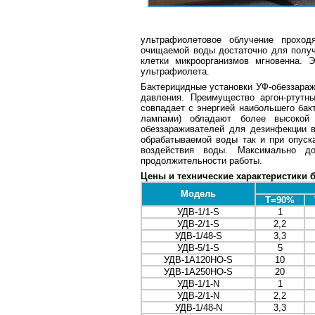
ультрафиолетовое облучение проход
очищаемой воды достаточно для получ
клетки микроорганизмов мгновенна. 
ультрафиолета.
Бактерицидные установки УФ-обеззараж
давления. Преимущество аргон-ртутн
совпадает с энергией наибольшего бак
лампами) обладают более высокой 
обеззараживателей для дезинфекции в
обрабатываемой воды так и при опуск
воздействия воды. Максимально д
продолжительности работы.
Цены и технические характеристики 
Модель
T=90%
УДВ-1/1-S
1
УДВ-2/1-S
2,2
УДВ-1/48-S
3,3
УДВ-5/1-S
5
УДВ-1A120HO-S
10
УДВ-1A250HO-S
20
УДВ-1/1-N
1
УДВ-2/1-N
2,2
УДВ-1/48-N
3,3