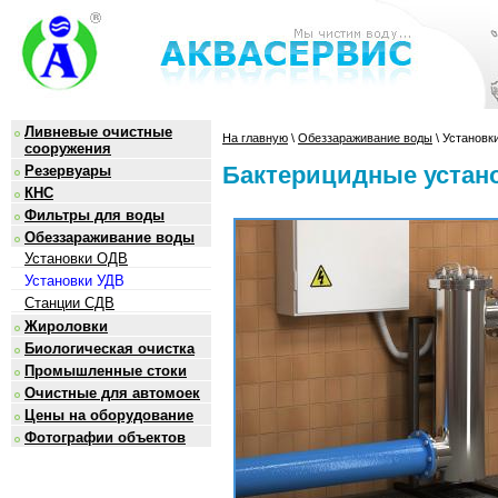
Ливневые очистные
На главную
\
Обеззараживание воды
\ Установк
сооружения
Бактерицидные устан
Резервуары
КНС
Фильтры для воды
Обеззараживание воды
Установки ОДВ
Установки УДВ
Станции СДВ
Жироловки
Биологическая очистка
Промышленные стоки
Очистные для автомоек
Цены на оборудование
Фотографии объектов