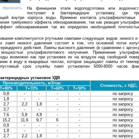
Увеличить
На финишном этапе водоподготовки или водоочист
поступает в бактерицидную установку, где про
ящей внутри корпуса воды. Времени контакта ультрафиолетовых
ения требуемого эффекта обеззараживания, так как реакция ультрафи
Эффект обеззараживания так же определен необходимой плотность
ивания комплектуются ртутными лампами следующих видов: низкого и 
ых ламп низкого давления состоит в том, что основной поток излу
терицидного действия. Лампы высокого давления (в сравнении с аргон-
мощностью ультрафиолетового излучения. Применение ультрафи
оды возможно как при установке их на воздухе над свободной пове
ании в воду в кварцевых чехлах, которое защищают лампы от темпер
опустимый срок службы ламп установлен 5000-8000 часов факт
бактерицидных установок УДВ
Производительность, м3/час
Стоимость, с НДС,
T=80%
T=70%
T=60%
T=50%
0,8
-
-
-
-
по запросу
1,8
-
-
-
-
по запросу
2,7
2,2
1,8
-
-
по запросу
3,7
-
-
-
-
по запросу
7,6
5,8
4,8
-
-
по запросу
15,2
11,6
9,7
6
-
по запросу
0,8
-
-
-
-
по запросу
1,8
-
-
-
-
по запросу
2,7
2,2
1,8
-
-
по запросу