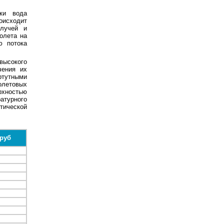
ки вода
исходит
 лучей и
олета на
ю потока
высокого
чения их
ртутными
олетовых
рхностью
атурного
ической
 руб