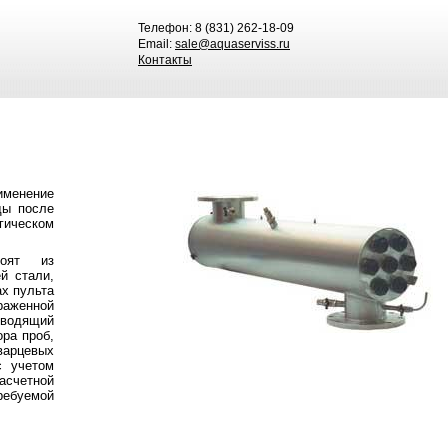
Телефон: 8 (831) 262-18-09
Email:
sale@aquaserviss.ru
Контакты
именение
ды после
гическом
тоят из
й стали,
х пульта
раженной
тводящий
ора проб,
варцевых
с учетом
счетной
ребуемой