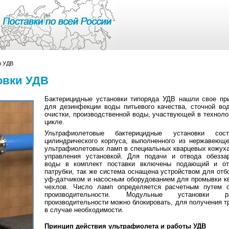
и УДВ
овки УДВ
Бактерицидные установки типоряда УДВ нашли свое пр
для дезинфекции воды питьевого качества, сточной во
очистки, производственной воды, участвующей в техноло
цикле.
Ультрафиолетовые бактерицидные установки сос
цилиндрического корпуса, выполненного из нержавеюще
ультрафиолетовых ламп в специальных кварцевых кожуха
управления установкой. Для подачи и отвода обезза
воды в комплект поставки включены подающий и о
патрубки, так же система оснащена устройством для отб
уф-датчиком и насосным оборудованием для промывки к
чехлов. Число ламп определяется расчетным путем 
производительности. Модульные установки ра
производительности можно блокировать, для получения т
в случае необходимости.
Принцип действия ультрафиолета и работы УДВ