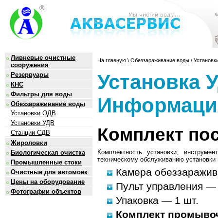
Ливневые очистные
На главную
\
Обеззараживание воды
\
Установк
сооружения
Установка 
Резервуары
КНС
Фильтры для воды
Информаци
Обеззараживание воды
Установки ОДВ
Установки УДВ
Комплект по
Станции СДВ
Жироловки
Комплектность установки, инструме
Биологическая очистка
техническому обслуживанию установки и
Промышленные стоки
Камера обеззаражив
Очистные для автомоек
Цены на оборудование
Пульт управления — 
Фотографии объектов
Упаковка — 1 шт.
Комплект промыво