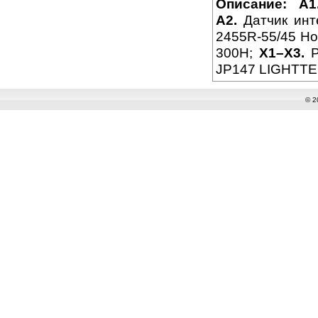
Описание:
A1
A2.
Датчик инт
2455R-55/45 Ho
300Н;
X1–X3.
Р
JP147 LIGHTTEC
© 2