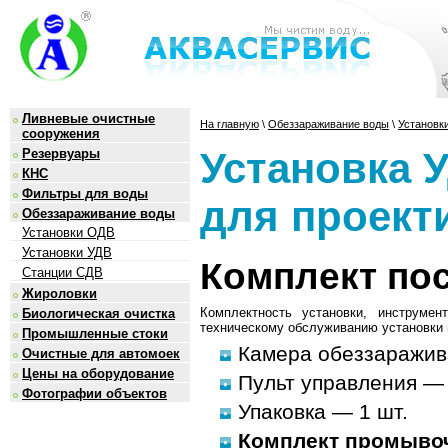
Ливневые очистные
На главную
\
Обеззараживание воды
\
Установк
сооружения
Установка 
Резервуары
КНС
Фильтры для воды
для проект
Обеззараживание воды
Установки ОДВ
Установки УДВ
Комплект по
Станции СДВ
Жироловки
Комплектность установки, инструме
Биологическая очистка
техническому обслуживанию установки и
Промышленные стоки
Камера обеззаражив
Очистные для автомоек
Цены на оборудование
Пульт управления — 
Фотографии объектов
Упаковка — 1 шт.
Комплект промыво