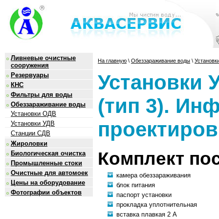
Ливневые очистные
На главную
\
Обеззараживание воды
\
Установк
сооружения
Установки У
Резервуары
КНС
Фильтры для воды
(тип 3). И
Обеззараживание воды
Установки ОДВ
проектиров
Установки УДВ
Станции СДВ
Жироловки
Комплект по
Биологическая очистка
Промышленные стоки
Очистные для автомоек
камера обеззараживания
Цены на оборудование
блок питания
Фотографии объектов
паспорт установки
прокладка уплотнительная
вставка плавкая 2 А