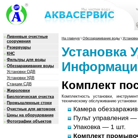
Ливневые очистные
На главную
\
Обеззараживание воды
\
Установк
сооружения
Установка У
Резервуары
КНС
Фильтры для воды
Информаци
Обеззараживание воды
Установки ОДВ
Установки УДВ
Комплект по
Станции СДВ
Жироловки
Комплектность установки, инструме
Биологическая очистка
техническому обслуживанию установки и
Промышленные стоки
Камера обеззаражив
Очистные для автомоек
Цены на оборудование
Пульт управления — 
Фотографии объектов
Упаковка — 1 шт.
Комплект промыво