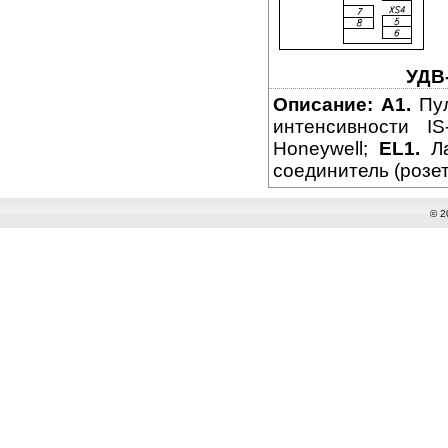
УДВ
Описание:
A1.
Пул
интенсивности I
Honeywell;
EL1.
Ла
соединитель (розет
© 2