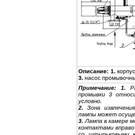
Описание:
1.
корпус
3.
насос промывочн
Примечание:
1.
Ра
промывки 3 относ
условно.
2.
Зона извлечения
лампы может осущес
3.
Лампа в камере 
контактами вправо 
со штырьковыми к