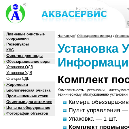
Ливневые очистные
На главную
\
Обеззараживание воды
\
Установк
сооружения
Установка 
Резервуары
КНС
Фильтры для воды
Информаци
Обеззараживание воды
Установки ОДВ
Установки УДВ
Комплект по
Станции СДВ
Жироловки
Комплектность установки, инструме
Биологическая очистка
техническому обслуживанию установки и
Промышленные стоки
Камера обеззаражив
Очистные для автомоек
Цены на оборудование
Пульт управления — 
Фотографии объектов
Упаковка — 1 шт.
Комплект промыво