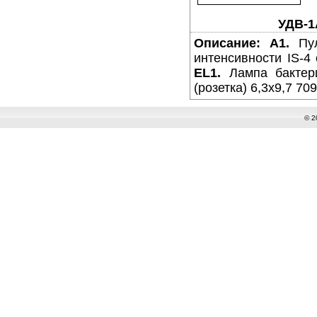
УДВ-1
Описание:
A1.
Пул
интенсивности IS-4
EL1.
Лампа бактер
(розетка) 6,3x9,7 70
© 2