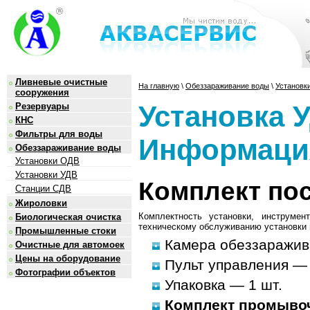
Ливневые очистные
На главную
\
Обеззараживание воды
\
Установк
сооружения
Установка У
Резервуары
КНС
Фильтры для воды
Информаци
Обеззараживание воды
Установки ОДВ
Установки УДВ
Комплект по
Станции СДВ
Жироловки
Комплектность установки, инструме
Биологическая очистка
техническому обслуживанию установки и
Промышленные стоки
Камера обеззаражив
Очистные для автомоек
Цены на оборудование
Пульт управления — 
Фотографии объектов
Упаковка — 1 шт.
Комплект промыво