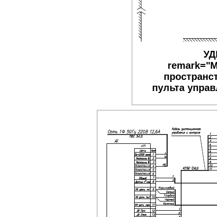
УД
remark="М
пространс
пульта упра