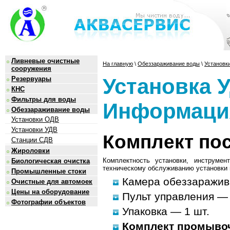
Ливневые очистные
На главную
\
Обеззараживание воды
\
Установк
сооружения
Установка 
Резервуары
КНС
Фильтры для воды
Информаци
Обеззараживание воды
Установки ОДВ
Установки УДВ
Комплект по
Станции СДВ
Жироловки
Комплектность установки, инструме
Биологическая очистка
техническому обслуживанию установки и
Промышленные стоки
Камера обеззаражив
Очистные для автомоек
Цены на оборудование
Пульт управления — 
Фотографии объектов
Упаковка — 1 шт.
Комплект промыво