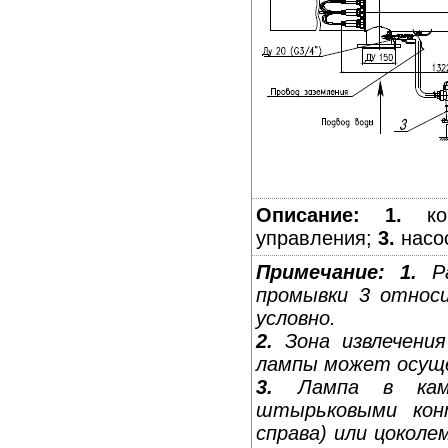
Описание:
1.
кор
управления;
3.
насо
Примечание:
1.
Ра
промывки 3 относи
условно.
2.
Зона извлечения
лампы может осущес
3.
Лампа в каме
штырьковыми конт
справа) или цокол