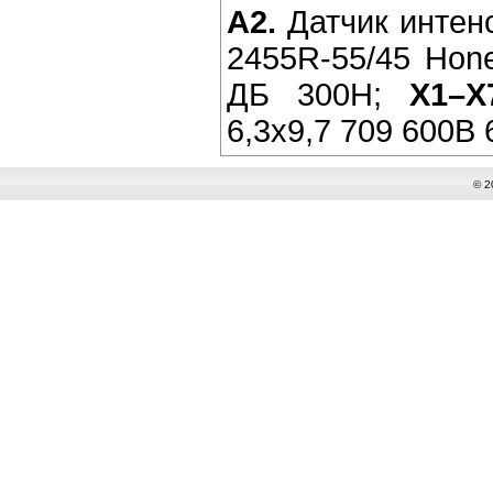
A2.
Датчик интенс
2455R-55/45 Hon
ДБ 300Н;
X1–X
6,3x9,7 709 600В 
© 2