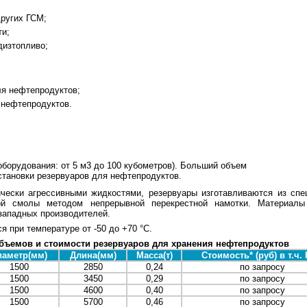
других ГСМ;
ти;
дизтопливо;
ля нефтепродуктов;
 нефтепродуктов.
.
оборудования: от 5 м3 до 100 кубометров). Больший объем
становки резервуаров для нефтепродуктов.
чески агрессивными жидкостями, резервуары изготавливаются из спе
кой смолы методом непрерывной перекрестной намотки. Материал
западных производителей.
я при температуре от -50 до +70 °C.
объемов и стоимости резервуаров для хранения нефтепродуктов
иаметр(мм)
Длина(мм)
Масса(т)
Стоимость* (руб) в т.ч.
1500
2850
0,24
по запросу
1500
3450
0,29
по запросу
1500
4600
0,40
по запросу
1500
5700
0,46
по запросу