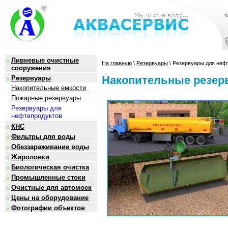
Ливневые очистные
На главную
\
Резервуары
\ Резервуары для неф
сооружения
Накопительные резер
Резервуары
Накопительные емкости
Пожарные резервуары
Резервуары для
нефтепродуктов
КНС
Фильтры для воды
Обеззараживание воды
Жироловки
Биологическая очистка
Промышленные стоки
Очистные для автомоек
Цены на оборудование
Фотографии объектов