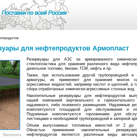
тепродуктов
вуары для нефтепродуктов Армопласт
Резервуары для АЗС из армированного химически-
стеклопластика для хранения различного вида нефтепр
дизельное топливо, бензин, ГСМ, нефть и пр.
Также, при использовании другой трубопроводной и 
арматуры, их применяют для хранения многих хи
агрессивных жидкостей, например кислот и щелочей, а т
сбора отработанных химически-агрессивных сточных вод.
Накопительные резервуары для нефтепродуктов вып
нашей компанией вертикального и горизонтальног
надземного, либо поземного размещения. Надземные ре
комплектуются площадкой для обслуживания и лес
Подземные комплектуются горловинами для обслуж
лестницами и необходимой трубопроводной и запорной ар
Объем выпускаемых топливных емкостей от 2 до 
Областью применения накопительных резервуа
нефтепродуктов являются различные виды автозап
Увеличить