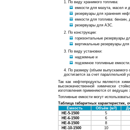
По виду хранимого топлива:
емкости для мазута, масел и 
резервуары для хранения неф
емкости для топлива: бензин, 
резервуары для АЗС.
По конструкции:
горизонтальные резервуары д
вертикальные резервуары для
По виду установки:
надземные и
подземное топливные емкости
По размеру (объем выпускаемого 
достигается за счет параллельной у
Так как нефтепродукты являются хими
высококачественной химически стой
изготовления применяются от ведущих 
Топливные емкости могут использоватьс
Таблица габаритных характеристик, 
Емкость
Объём (м
3
)
Д
НЕ-5-1500
5
НЕ-6-1500
6
НЕ-8-1500
8
НЕ-10-1500
10