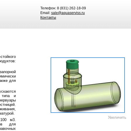
Телефон: 8 (831) 262-18-09
Email:
sale@aquaserviss.ru
Контакты
стойкого
одуктов:
запорной
мически
акже для
ускаются
о типа и
зервуары
тницей.
ивания,
матурой.
Увеличить
100 м3.
ров для
равочных