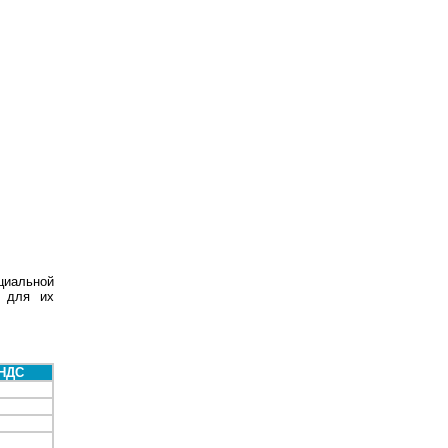
циальной
ы для их
 НДС