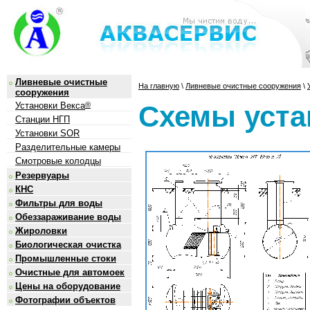
Ливневые очистные
На главную
\
Ливневые очистные сооружения
\
сооружения
Схемы уста
Установки Векса
®
Станции НГП
Установки SOR
Разделительные камеры
Смотровые колодцы
Резервуары
КНС
Фильтры для воды
Обеззараживание воды
Жироловки
Биологическая очистка
Промышленные стоки
Очистные для автомоек
Цены на оборудование
Фотографии объектов